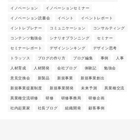
イノベーション
イノベーションセミナー
イノベーション読書会
イベント
イベントレポート
イントレプレナー
コミュニケーション
コンサルティング
コンテンツ勉強会
シナリオプランニング
セミナー
セミナーレポート
デザインシンキング
デザイン思考
トラッソス
ブログの作り方
ブログ編集
事例
人事
人材育成
人材開発
会社ブログ
体験記
勉強会
意見交換会
新製品
新規事業
新規事業創出
新規事業提案制度
新規事業開発
未来予測
異業種交流
異業種交流研修
研修
研修事務局
研修企画
社内起業家
社長ブログ
組織開発
顧客事例