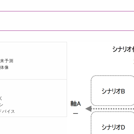
未来予測
全体像
く
ン
アドバイス