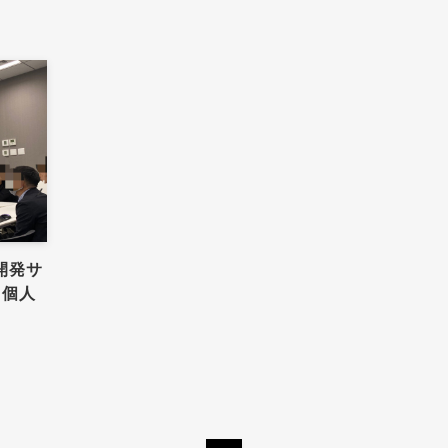
開発サ
 個人