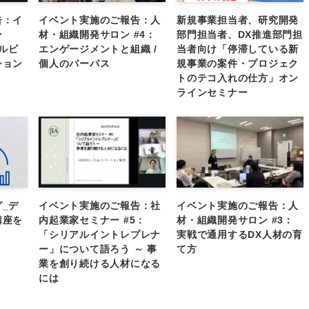
告：イ
イベント実施のご報告：人
新規事業担当者、研究開発
ー
材・組織開発サロン #4：
部門担当者、DX推進部門担
ェルビ
エンゲージメントと組織 /
当者向け「停滞している新
ション
個人のパーパス
規事業の案件・プロジェク
トのテコ入れの仕方」オン
ラインセミナー
_デ
イベント実施のご報告：社
イベント実施のご報告：人
講座を
内起業家セミナー #5：
材・組織開発サロン #3：
「シリアルイントレプレナ
実戦で通用するDX人材の育
ー」について語ろう ～ 事
て方
業を創り続ける人材になる
には