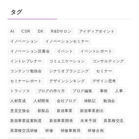
タグ
AI
CSR
DX
R&Dサロン
アイディアポイント
イノベーション
イノベーションセミナー
イノベーション読書会
イベント
イベントレポート
イントレプレナー
コミュニケーション
コンサルティング
コンテンツ勉強会
シナリオプランニング
セミナー
セミナーレポート
デザインシンキング
デザイン思考
トラッソス
ブログの作り方
ブログ編集
事例
人事
人材育成
人材開発
会社ブログ
体験記
勉強会
意見交換会
新製品
新規事業
新規事業創出
新規事業提案制度
新規事業開発
未来予測
異業種交流
異業種交流研修
研修
研修事務局
研修企画