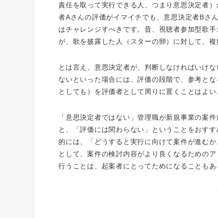
責任を取って実行できる人、つまり意思決定者）
者
A
さんの評価がイマイチでも、意思決定者
B
さ
はチャレンジすべきです。昔、視聴者参加型歌手
が、歌を披露した人（スターの卵）に対して、複
とは言え、意思決定者が、判断しなければいけな
ないといった場合には、評価の段階で、参考とな
としても）を評価者として周りに置くことはよい
「意思決定者ではない」管理職が新規事業の案件
と、「評価には関わらない」ということをおすす
的には、「どうすると実行に向けて案件が進むか
として、案件の検討内容がより良くなるためのア
行うことは、起案者にとってためになることもあ